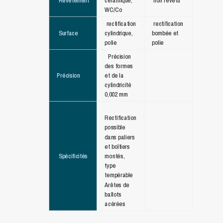
WC/Co
rectification
rectification
Surface
cylindrique,
bombée et
polie
polie
Précision
des formes
Précision
et de la
cylindricité
0,002 mm
Rectification
possible
dans paliers
et boîtiers
Spécificités
montés,
type
tempérable
Arêtes de
ballots
acérées