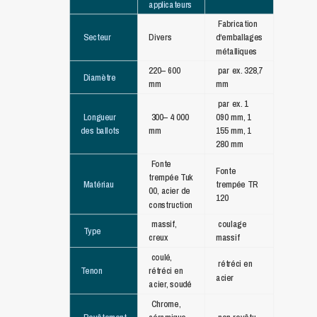
applicateurs
Fabrication
Secteur
Divers
d‘emballages
métalliques
220– 600
par ex. 328,7
Diamètre
mm
mm
par ex. 1
Longueur
300– 4 000
090 mm, 1
des ballots
mm
155 mm, 1
280 mm
Fonte
Fonte
trempée Tuk
Matériau
trempée TR
00, acier de
120
construction
massif,
coulage
Type
creux
massif
coulé,
rétréci en
Tenon
rétréci en
acier
acier, soudé
Chrome,
Revêtement
céramique,
non revêtu