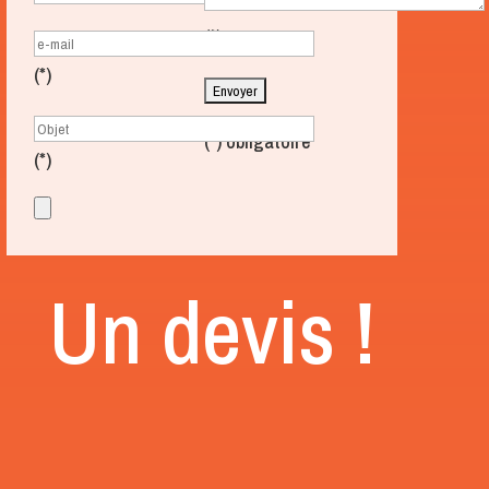
(*)
(*)
(*) obligatoire
(*)
Un devis !